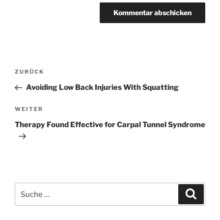
Beitragsnavigation
Vorheriger
ZURÜCK
Beitrag
Avoiding Low Back Injuries With Squatting
Nächster
WEITER
Beitrag
Therapy Found Effective for Carpal Tunnel Syndrome
Suche
Suche
nach: