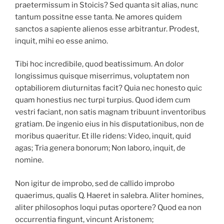
praetermissum in Stoicis? Sed quanta sit alias, nunc
tantum possitne esse tanta. Ne amores quidem
sanctos a sapiente alienos esse arbitrantur. Prodest,
inquit, mihi eo esse animo.
Tibi hoc incredibile, quod beatissimum. An dolor
longissimus quisque miserrimus, voluptatem non
optabiliorem diuturnitas facit? Quia nec honesto quic
quam honestius nec turpi turpius. Quod idem cum
vestri faciant, non satis magnam tribuunt inventoribus
gratiam. De ingenio eius in his disputationibus, non de
moribus quaeritur. Et ille ridens: Video, inquit, quid
agas; Tria genera bonorum; Non laboro, inquit, de
nomine.
Non igitur de improbo, sed de callido improbo
quaerimus, qualis Q. Haeret in salebra. Aliter homines,
aliter philosophos loqui putas oportere? Quod ea non
occurrentia fingunt, vincunt Aristonem;