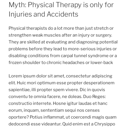
AM
Myth: Physical Therapy is only for
Injuries and Accidents
Physical therapists do a lot more than just stretch or
strengthen weak muscles after an injury or surgery.
They are skilled at evaluating and diagnosing potential
problems before they lead to more-serious injuries or
disabling conditions from carpal tunnel syndrome or a
frozen shoulder to chronic headaches or lower-back
Lorem ipsum dolor sit amet, consectetur adipiscing
elit. Huic mori optimum esse propter desperationem
sapientiae, illi propter spem vivere. Dic in quovis
conventu te omnia facere, ne doleas. Duo Reges:
constructio interrete. Hosne igitur laudas et hanc
eorum, inquam, sententiam sequi nos censes
oportere? Potius inflammat, ut coercendi magis quam
dedocendi esse videantur. Quid enim est a Chrysippo