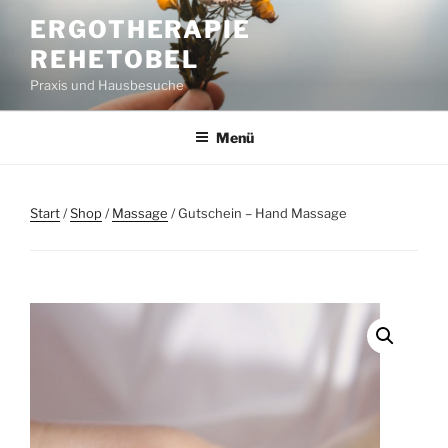
Zum
ERGOTHERAPIE
Inhalt
REHETOBEL
springen
Praxis und Hausbesuche
Menü
Start
/
Shop
/
Massage
/ Gutschein – Hand Massage