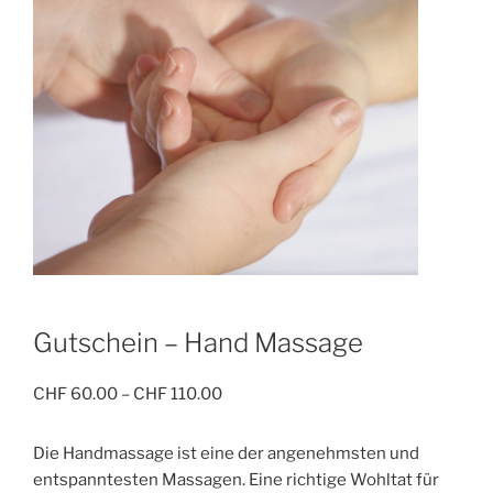
Gutschein – Hand Massage
Preisspanne:
CHF
60.00
–
CHF
110.00
CHF 60.00
bis
Die Handmassage ist eine der angenehmsten und
CHF 110.00
entspanntesten Massagen. Eine richtige Wohltat für