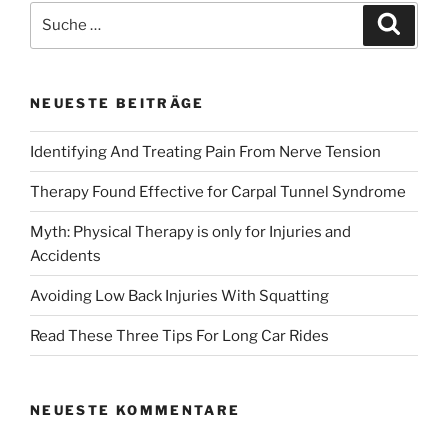
Suche
auf.
Suche
nach:
Die
Optionen
können
NEUESTE BEITRÄGE
auf
der
Identifying And Treating Pain From Nerve Tension
Produktseite
gewählt
Therapy Found Effective for Carpal Tunnel Syndrome
werden
Myth: Physical Therapy is only for Injuries and
Accidents
Avoiding Low Back Injuries With Squatting
Read These Three Tips For Long Car Rides
NEUESTE KOMMENTARE