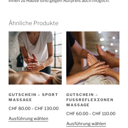
Ihnen zu Hause sind gegen Aufpreis auch möglich.
Ähnliche Produkte
GUTSCHEIN – SPORT
GUTSCHEIN –
MASSAGE
FUSSREFLEXZONEN
MASSAGE
Preisspanne:
CHF
80.00
–
CHF
130.00
Preis
CHF
60.00
–
CHF
110.00
CHF 80.00
Dieses
Ausführung wählen
CHF 6
bis
Dieses
Ausführung wählen
Produkt
bis